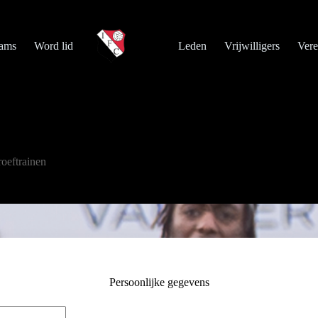
ams
Word lid
Leden
Vrijwilligers
Vere
roeftrainen
Persoonlijke gegevens