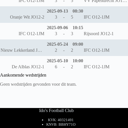
IFC O12-1JM
3
-
5
VV Papendrecht JO12-1
2025-09-13
08:30
Oranje Wit JO12-2
3
-
5
IFC O12-1JM
2025-09-06
10:15
IFC O12-1JM
3
-
3
Rijsoord JO12-1
2025-05-24
09:00
Nieuw Lekkerland JO12-1
2
-
2
IFC O12-1JM
2025-05-10
10:00
De Alblas JO12-1
6
-
2
IFC O12-1JM
Aankomende wedstrijden
Geen wedstrijden gevonden voor dit team.
Ido's Football Club
KVK: 40321491
KNVB: BBHY71O