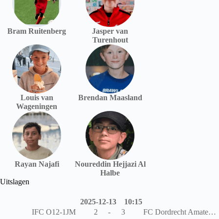
Bram Ruitenberg
Jasper van
Turenhout
Louis van
Brendan Maasland
Wageningen
Rayan Najafi
Noureddin Hejjazi Al
Halbe
Uitslagen
2025-12-13
10:15
IFC O12-1JM
2
-
3
FC Dordrecht Amateurs JO12-1