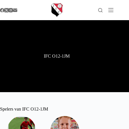
Ga
naar
de
inhoud
IFC O12-1JM
Spelers van IFC O12-1JM