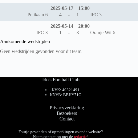
2025-05-17
15:00
Pelikaan 6
4
-
1
IFC 3
2025-05-14
20:00
IFC 3
1
-
3
Oranje Wit 6
Aankomende wedstrijden
Geen wedstrijden gevonden voor dit team.
Ido's Football Club
KVK: 40321491
KNVB: BBHY71O
Privacyverklaring
Bezoekers
Contact
Foutje gevonden of opmerkingen over de website?
Neem contact op met de
redactie
!