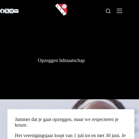
Ga
naar
de
inhoud
Opzeggen lidmaatschap
Jammer dat je gaat opzeggen, maar we respecteren je
keuze.
Het verenigingsjaar loopt van 1 juli tot en met 30 juni. Je