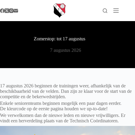
Ga
naar
de
inhoud
Zomerstop: tot 17 augustus
7 augustus 2026
17 augustus 2026 beginnen de trainingen weer, afhankelijk van de
beschikbaarheid van de velden. Dan zijn ze klaar voor de start van de
competitie en de bekerwedstrijden.
Enkele seniorenteams beginnen mogelijk een paar dagen eerder.
De kleurcode op de eerste pagina houden we up-to-date!
We verwelkomen dan de nieuwe leden en nieuwe vrijwilligers. Er
vindt een herverdeling plaats van de Technisch Coördinatoren.