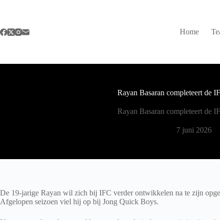
Ga
naar
de
inhoud
Home
Te
Rayan Basaran completeert de IF
Rayan Basaran completeert de IF
7 juni 2026
De 19-jarige Rayan wil zich bij IFC verder ontwikkelen na te zijn opgel
Afgelopen seizoen viel hij op bij Jong Quick Boys.