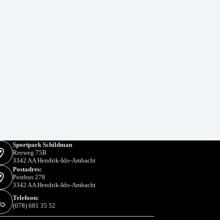
Sportpark Schildman
Reeweg 75B
3342 AA Hendrik-Ido-Ambacht
Postadres:
Postbus 278
3342 AA Hendrik-Ido-Ambacht
Telefoon:
(078) 681 35 52