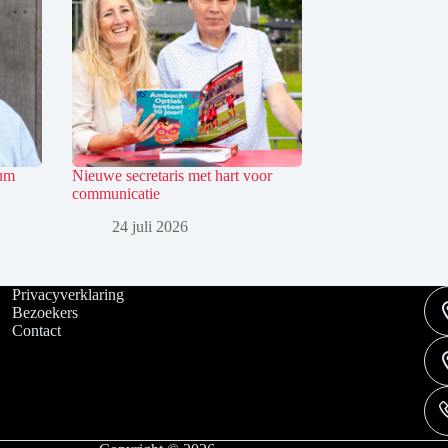
tum
Nieuwe secretaris met hart voor
communicatie
24 juli 2026
Privacyverklaring
Bezoekers
Contact