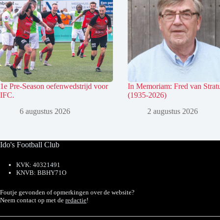
1e Pre-Season oefenwedstrijd voor
In Memoriam: Fred van Stra
IFC.
(1935-2026)
6 augustus 2026
2 augustus 2026
Ido's Football Club
KVK: 40321491
KNVB: BBHY71O
Foutje gevonden of opmerkingen over de website?
Neem contact op met de
redactie
!