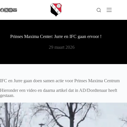
Ga
naar
de
inhoud
Prinses Maxima Center: Jurre en IFC gaan ervoor !
29 maart 2026
IFC en Jurre gaan doen samen actie voor Prinses Maxima Centrum
Hieronder een video en daarna artikel dat in AD/Dordtenaar heeft
gestaan.