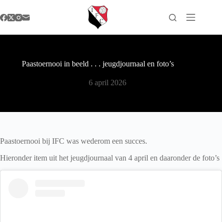
Ga
naar
de
inhoud
Paastoernooi in beeld . . . jeugdjournaal en foto’s
6 april 2026
Paastoernooi bij IFC was wederom een succes.
Hieronder item uit het jeugdjournaal van 4 april en daaronder de foto’s