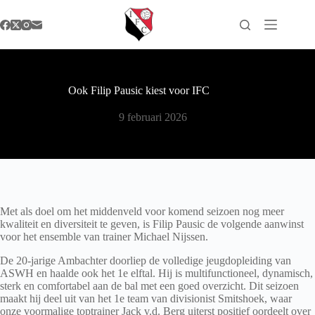
Ga
naar
de
inhoud
Ook Filip Pausic kiest voor IFC
9 februari 2026
Met als doel om het middenveld voor komend seizoen nog meer
kwaliteit en diversiteit te geven, is Filip Pausic de volgende aanwinst
voor het ensemble van trainer Michael Nijssen.
De 20-jarige Ambachter doorliep de volledige jeugdopleiding van
ASWH en haalde ook het 1e elftal. Hij is multifunctioneel, dynamisch,
sterk en comfortabel aan de bal met een goed overzicht. Dit seizoen
maakt hij deel uit van het 1e team van divisionist Smitshoek, waar
onze voormalige toptrainer Jack v.d. Berg uiterst positief oordeelt over