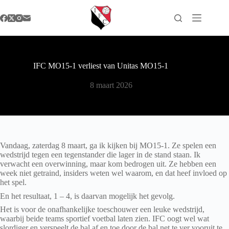
Ga
naar
de
inhoud
IFC MO15-1 verliest van Unitas MO15-1
8 maart 2026
Vandaag, zaterdag 8 maart, ga ik kijken bij MO15-1. Ze spelen een
wedstrijd tegen een tegenstander die lager in de stand staan. Ik
verwacht een overwinning, maar kom bedrogen uit. Ze hebben een
week niet getraind, insiders weten wel waarom, en dat heef invloed op
het spel.
En het resultaat, 1 – 4, is daarvan mogelijk het gevolg.
Het is voor de onafhankelijke toeschouwer een leuke wedstrijd,
waarbij beide teams sportief voetbal laten zien. IFC oogt wel wat
slordiger en verspeelt de bal af en toe door de bal net te ver vooruit te