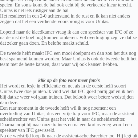
spelen. En soms komt de bal ook echt bij de verkeerde kleur terecht.
Unitas is net iets rustiger aan de bal.
Het resulteert in een 2-0 achterstand in de rust en ik kan niet anders
zeggen dat het een verdiende voorsprong is voor Unitas.
Lopend naar de kleedkamer vraag ik aan een speelster van IFC of ze
na de rust de boel nog kunnen omkeren. Vol overtuiging zegt ze dat ze
dat zeker gaan doen. En belofte maakt schuld.
De tweede helft maakt IFC een mooi doelpunt en dan zou het dus nog
best spannend kunnen worden. Maar Unitas is ook de tweede helft het
team met de beste kansen, daar waar wij ook kansen hebben.
klik op de foto voor meer foto’s
Het wordt en lesje in efficiëntie en net als in de eerste helft scoort
Unitas twee doelpunten.Ik vind wel dat IFC goed partij gaf en ik ben
blij dat ze weer vol gaan trainen. Dat belooft weer betere wedstrijden
dan deze.
Een raar moment in de tweede helft wil ik nog noemen: een
overtreding van Unitas, dus een vrije trap voor IFC, maar de assistent
scheidsrechter van Unitas gaat het veld in naar de scheidsrechter.
Daarna loopt hij naar onze trainers en na een kort overleg wordt een
speelster van IFC gewisseld.
Na de wedstrijd loop ik naar de assistent-scheidsrechter toe. Hij legt uit