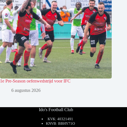
1e Pre-Season oefenwedstrijd voor IFC
6 augustus 2026
Ido's Football Club
KVK: 40321491
KNVB: BBHY71O