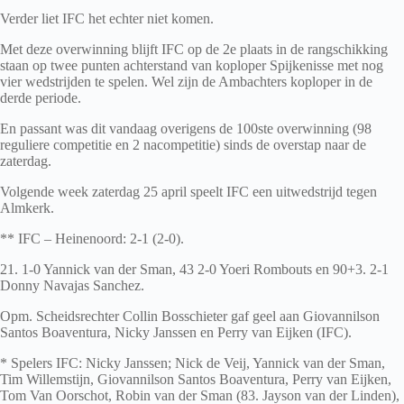
Verder liet IFC het echter niet komen.
Met deze overwinning blijft IFC op de 2e plaats in de rangschikking
staan op twee punten achterstand van koploper Spijkenisse met nog
vier wedstrijden te spelen. Wel zijn de Ambachters koploper in de
derde periode.
En passant was dit vandaag overigens de 100ste overwinning (98
reguliere competitie en 2 nacompetitie) sinds de overstap naar de
zaterdag.
Volgende week zaterdag 25 april speelt IFC een uitwedstrijd tegen
Almkerk.
** IFC – Heinenoord: 2-1 (2-0).
21. 1-0 Yannick van der Sman, 43 2-0 Yoeri Rombouts en 90+3. 2-1
Donny Navajas Sanchez.
Opm. Scheidsrechter Collin Bosschieter gaf geel aan Giovannilson
Santos Boaventura, Nicky Janssen en Perry van Eijken (IFC).
* Spelers IFC: Nicky Janssen; Nick de Veij, Yannick van der Sman,
Tim Willemstijn, Giovannilson Santos Boaventura, Perry van Eijken,
Tom Van Oorschot, Robin van der Sman (83. Jayson van der Linden),