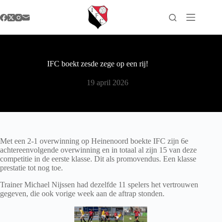
Ga
naar
de
inhoud
IFC boekt zesde zege op een rij!
19 april 2026
Met een 2-1 overwinning op Heinenoord boekte IFC zijn 6e
achtereenvolgende overwinning en in totaal al zijn 15 van deze
competitie in de eerste klasse. Dit als promovendus. Een klasse
prestatie tot nog toe.
Trainer Michael Nijssen had dezelfde 11 spelers het vertrouwen
gegeven, die ook vorige week aan de aftrap stonden.