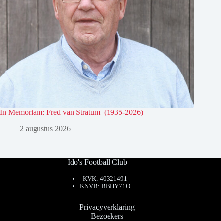
In Memoriam: Fred van Stratum (1935-2026)
2 augustus 2026
Ido's Football Club
KVK: 40321491
KNVB: BBHY71O
Privacyverklaring
Bezoekers