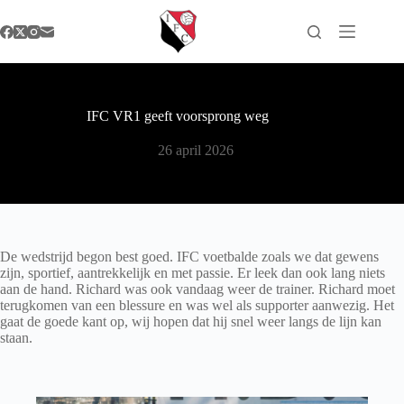
Ga
naar
de
inhoud
IFC VR1 geeft voorsprong weg
26 april 2026
De wedstrijd begon best goed. IFC voetbalde zoals we dat gewens
zijn, sportief, aantrekkelijk en met passie. Er leek dan ook lang niets
aan de hand. Richard was ook vandaag weer de trainer. Richard moet
terugkomen van een blessure en was wel als supporter aanwezig. Het
gaat de goede kant op, wij hopen dat hij snel weer langs de lijn kan
staan.