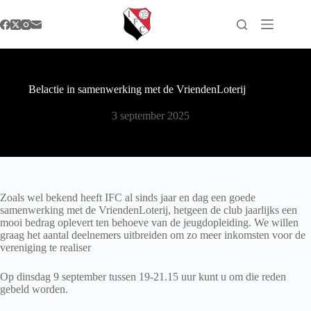
Ga
naar
de
inhoud
Belactie in samenwerking met de VriendenLoterij
3 september 2025
Zoals wel bekend heeft IFC al sinds jaar en dag een goede
samenwerking met de VriendenLoterij, hetgeen de club jaarlijks een
mooi bedrag oplevert ten behoeve van de jeugdopleiding. We willen
graag het aantal deelnemers uitbreiden om zo meer inkomsten voor de
vereniging te realiser
Op dinsdag 9 september tussen 19-21.15 uur kunt u om die reden
gebeld worden.