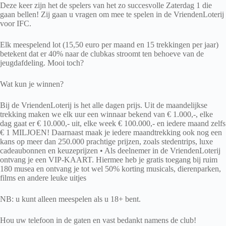
Deze keer zijn het de spelers van het zo succesvolle Zaterdag 1 die
gaan bellen! Zij gaan u vragen om mee te spelen in de VriendenLoterij
voor IFC.
Elk meespelend lot (15,50 euro per maand en 15 trekkingen per jaar)
betekent dat er 40% naar de clubkas stroomt ten behoeve van de
jeugdafdeling. Mooi toch?
Wat kun je winnen?
Bij de VriendenLoterij is het alle dagen prijs. Uit de maandelijkse
trekking maken we elk uur een winnaar bekend van € 1.000,-, elke
dag gaat er € 10.000,- uit, elke week € 100.000,- en iedere maand zelfs
€ 1 MILJOEN! Daarnaast maak je iedere maandtrekking ook nog een
kans op meer dan 250.000 prachtige prijzen, zoals stedentrips, luxe
cadeaubonnen en keuzeprijzen • Als deelnemer in de VriendenLoterij
ontvang je een VIP-KAART. Hiermee heb je gratis toegang bij ruim
180 musea en ontvang je tot wel 50% korting musicals, dierenparken,
films en andere leuke uitjes
NB: u kunt alleen meespelen als u 18+ bent.
Hou uw telefoon in de gaten en vast bedankt namens de club!