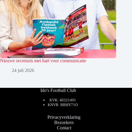
Nieuwe secretaris met hart voor communicatie
24 juli 2026
Ido's Football Club
KVK: 40321491
KNVB: BBHY71O
Privacyverklaring
Bezoekers
Contact